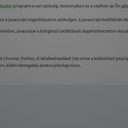
Reader
programra van szükség. Amennyiben ez a szoftver az Ön gépén 
 javascript engedélyezése szükséges. A javascript beállítását ell
en, javasoljuk a böngésző beállításait alapértelmezettre visszaá
 Chrome, Firefox, IE bővítményekkel (ide értve a különböző jelszóg
i, külön támogatás azokra jelenleg nincs.