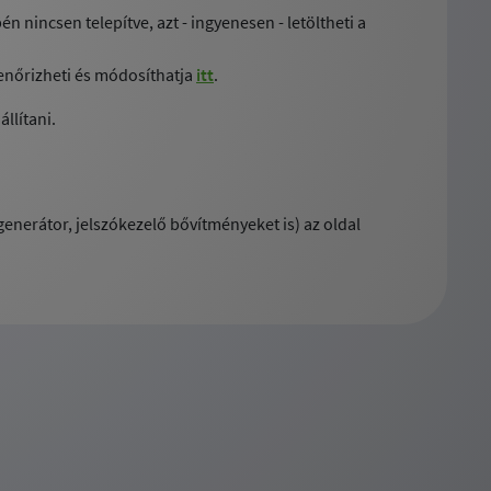
nincsen telepítve, azt - ingyenesen - letöltheti a
enőrizheti és módosíthatja
itt
.
llítani.
enerátor, jelszókezelő bővítményeket is) az oldal