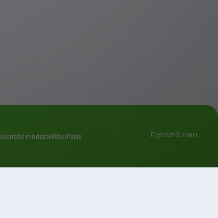
Fejlesztő:
FINIT
jelentési rendszer
KiberPajzs
k