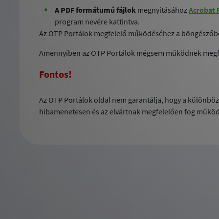
A PDF formátumú fájlok
megnyitásához
Acrobat 
program nevére kattintva.
Az OTP Portálok megfelelő működéséhez a böngészőben a
Amennyiben az OTP Portálok mégsem működnek megfelelő
Fontos!
Az OTP Portálok oldal nem garantálja, hogy a különböző
hibamenetesen és az elvártnak megfelelően fog működn