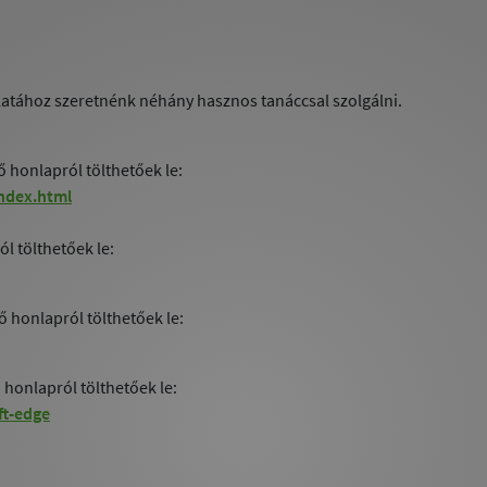
atához szeretnénk néhány hasznos tanáccsal szolgálni.
 honlapról tölthetőek le:
ndex.html
l tölthetőek le:
ő honlapról tölthetőek le:
 honlapról tölthetőek le:
t-edge