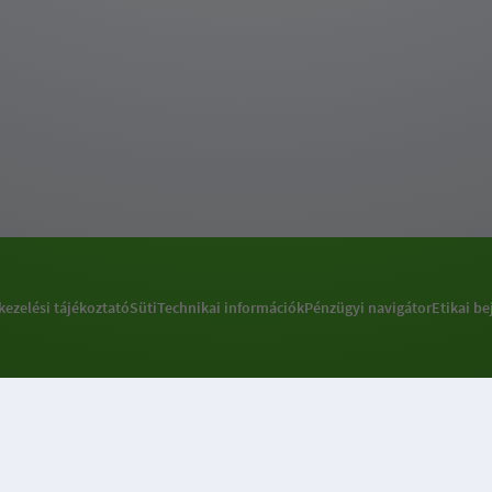
kezelési tájékoztató
Süti
Technikai információk
Pénzügyi navigátor
Etikai be
Sütibeállításokkal kapcsolatos információ