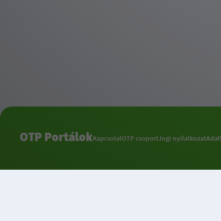
OTP Portálok
Kapcsolat
OTP csoport
Jogi nyilatkozat
Adat