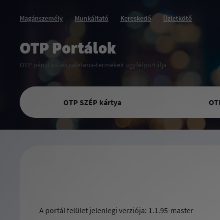
Magánszemély
Munkáltató
Kereskedő
Üzletkötő
OTP Portálok
OTP pénztári- és cafeteria-termékek ügyfélportálja
OTP SZÉP kártya
OT
A portál felület jelenlegi verziója: 1.1.95-master