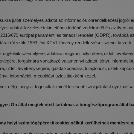
ukra jutott személyes adatot az információs önrendelkezési jogról é
es adatok kezelése tekintetében történő védelméről és az ilyen ada
(EU) 2016/679 európai parlamenti és tanácsi rendelet (GDPR), továb
akról szóló 1993. évi XCVI. törvény rendelkezései szerint kezelik.
feleik személyére, adataira, vagyoni helyzetére, üzleti tevékenysé
yenlegére, forgalmára vonatkozó valamennyi adatot, tényt, informáci
e, üzleti tevékenységére, gazdálkodására, tulajdonosi, üzleti kapcsol
yt, információt, megoldást üzleti titokként kezel.
ek célja, hogy a Jogosultak minél teljesebb szolgáltatást nyújthassan
egyes Ön által megtekintett tartalmak a böngészőprogram által h
ogy helyi számítógépére titkosítás nélkül kerülhetnek mentésre a
ott valamennyi adatot ugyanolyan védelemmel kezelnek, mintha azokat