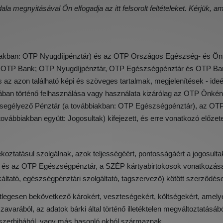
ala megnyitásával Ön elfogadja az itt felsorolt feltételeket. Kérjük, 
iakban: OTP Nyugdíjpénztár) és az OTP Országos Egészség- és Ön
 OTP Bank; OTP Nyugdíjpénztár, OTP Egészségpénztár és OTP Bank 
s az azon található képi és szöveges tartalmak, megjelenítések - ide
formában történő felhasználása vagy használata kizárólag az OTP Önk
egélyező Pénztár (a továbbiakban: OTP Egészségpénztár), az OTP
bbiakban együtt: Jogosultak) kifejezett, és erre vonatkozó előzete
koztatásul szolgálnak, azok teljességéért, pontosságáért a jogosultak
és az OTP Egészségpénztár, a SZÉP kártyabirtokosok vonatkozásáb
káltató, egészségpénztári szolgáltató, tagszervező) kötött szerződés
etlegesen bekövetkező károkért, veszteségekért, költségekért, amely
arából, az adatok bárki által történő illetéktelen megváltoztatásábó
dszerhibából, vagy más hasonló okból származnak.