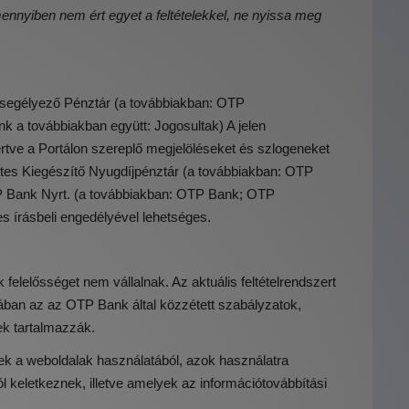
amennyiben nem ért egyet a feltételekkel, ne nyissa meg
segélyező Pénztár (a továbbiakban: OTP
a továbbiakban együtt: Jogosultak) A jelen
értve a Portálon szereplő megjelöléseket és szlogeneket
éntes Kiegészítő Nyugdíjpénztár (a továbbiakban: OTP
 Bank Nyrt. (a továbbiakban: OTP Bank; OTP
s írásbeli engedélyével lehetséges.
 felelősséget nem vállalnak. Az aktuális feltételrendszert
an az az OTP Bank által közzétett szabályzatok,
ek tartalmazzák.
ek a weboldalak használatából, azok használatra
l keletkeznek, illetve amelyek az információtovábbítási