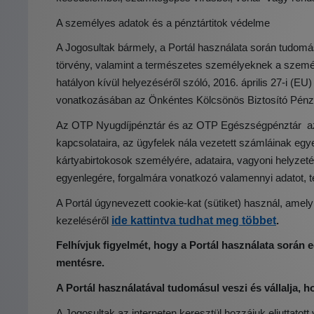
A személyes adatok és a pénztártitok védelme
A Jogosultak bármely, a Portál használata során tudomás
törvény, valamint a természetes személyeknek a személy
hatályon kívül helyezéséről szóló, 2016. április 27-i 
vonatkozásában az Önkéntes Kölcsönös Biztosító Pénztár
Az OTP Nyugdíjpénztár és az OTP Egészségpénztár az ügy
kapcsolataira, az ügyfelek nála vezetett számláinak eg
kártyabirtokosok személyére, adataira, vagyoni helyzetér
egyenlegére, forgalmára vonatkozó valamennyi adatot, tén
A Portál úgynevezett cookie-kat (sütiket) használ, amelyn
ide kattintva tudhat meg többet
kezeléséről
.
Felhívjuk figyelmét, hogy a Portál használata során 
mentésre.
A Portál használatával tudomásul veszi és vállalja, h
A Jogosultak az interneten keresztül hozzájuk eljuttat