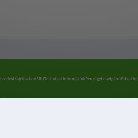
kezelési tájékoztató
Süti
Technikai információk
Pénzügyi navigátor
Etikai be
Sütibeállításokkal kapcsolatos információ