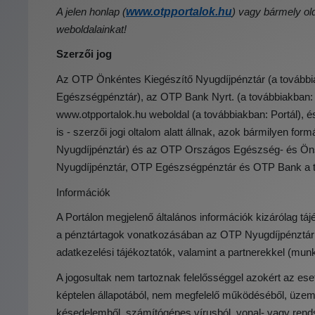
www.otpportalok.hu
A jelen honlap (
) vagy bármely old
weboldalainkat!
Szerzői jog
Az OTP Önkéntes Kiegészítő Nyugdíjpénztár (a tovább
Egészségpénztár), az OTP Bank Nyrt. (a továbbiakban:
www.otpportalok.hu weboldal (a továbbiakban: Portál), é
is - szerzői jogi oltalom alatt állnak, azok bármilyen 
Nyugdíjpénztár) és az OTP Országos Egészség- és Öns
Nyugdíjpénztár, OTP Egészségpénztár és OTP Bank a tová
Információk
A Portálon megjelenő általános információk kizárólag tájé
a pénztártagok vonatkozásában az OTP Nyugdíjpénztár 
adatkezelési tájékoztatók, valamint a partnerekkel (mun
A jogosultak nem tartoznak felelősséggel azokért az es
képtelen állapotából, nem megfelelő működéséből, üzemzav
késedelemből, számítógépes vírusból, vonal- vagy ren