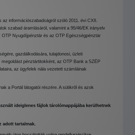
s az információszabadságról szóló 2011. évi CXII.
tok szabad áramlásáról, valamint a 95/46/EK irányelv
bá az OTP Nyugdíjpénztár és az OTP Egészségpénztár
gére, gazdálkodására, tulajdonosi, üzleti
ót, megoldást pénztártitokként, az OTP Bank a SZÉP
ataira, az ügyfelek nála vezetett számláinak
ak a Portál látogatói részére. A sütikről és azok
asznált ideiglenes fájlok tárolómappájába kerülhetnek
z adott tartalmak.
 egyéb úton bocsátották volna rendelkezésükre.