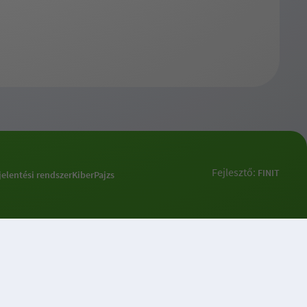
Fejlesztő:
FINIT
jelentési rendszer
KiberPajzs
k