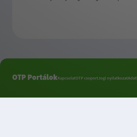
OTP Portálok
Kapcsolat
OTP csoport
Jogi nyilatkozat
Adat