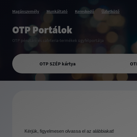
Magánszemély
Munkáltató
Kereskedő
Üzletkötő
OTP Portálok
OTP pénztári- és cafeteria-termékek ügyfélportálja
OTP SZÉP kártya
OT
Kérjük, figyelmesen olvassa el az alábbiakat!